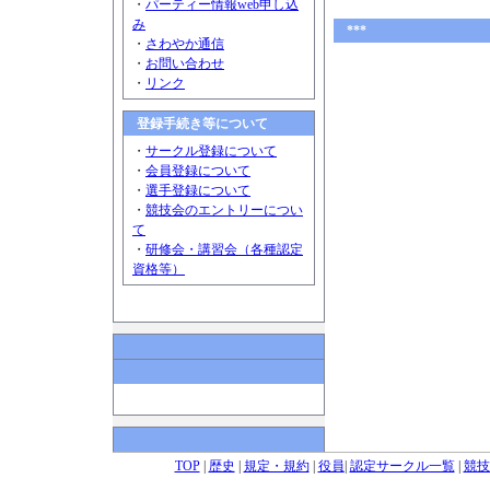
・
パーティー情報web申し込
み
***
・
さわやか通信
・
お問い合わせ
・
リンク
登録手続き等について
・
サークル登録について
・
会員登録について
・
選手登録について
・
競技会のエントリーについ
て
・
研修会・講習会（各種認定
資格等）
TOP
|
歴史
|
規定・規約
|
役員
|
認定サークル一覧
|
競技