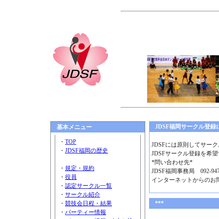
JDSF福岡サークル登録
基本メニュー
・
TOP
JDSFには原則してサー
・
JDSF福岡の歴史
JDSFサークル登録を希
*問い合わせ先*
・
規定・規約
JDSF福岡事務局 092-94
・
役員
インターネットからのお
・
認定サークル一覧
・
サークル紹介
・
競技会日程・結果
***
・
パーティー情報